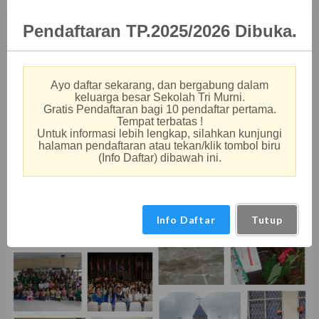
Memberikan Wadah yang beragam dan memadai
serta membina anak untuk menumbuhkan bakat/minat
Pendaftaran TP.2025/2026 Dibuka.
dan berprestasi. (B. Mandarin, B. Inggris, B. Jepang,
Futsal, Komputer, Study Tour, Field Trip, Retreat)
Memiliki Sarana & Prasarana yang mendukung
Ayo daftar sekarang, dan bergabung dalam
kegiatan belajar dan mengajar dengan baik. (Ruang
keluarga besar Sekolah Tri Murni.
Laboratorium, Ruang Komputer, Lab. Bahasa, Lapangan
Gratis Pendaftaran bagi 10 pendaftar pertama.
Tempat terbatas !
basket, Lapangan Futsal)
Untuk informasi lebih lengkap, silahkan kunjungi
halaman pendaftaran atau tekan/klik tombol biru
(Info Daftar) dibawah ini.
Info Daftar
Tutup