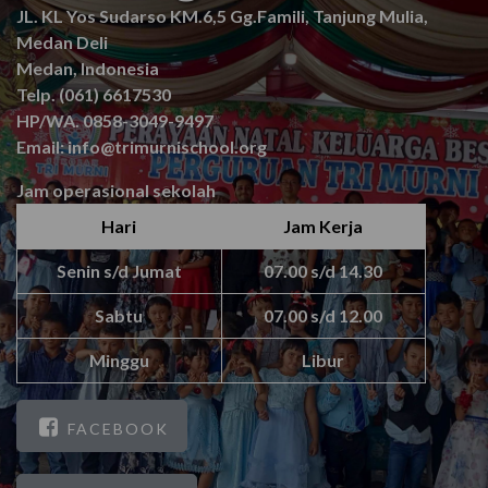
JL. KL Yos Sudarso KM.6,5 Gg.Famili, Tanjung Mulia,
Medan Deli
Medan, Indonesia
Telp. (061) 6617530
HP/WA. 0858-3049-9497
Email: info@trimurnischool.org
Jam operasional sekolah
Hari
Jam Kerja
Senin s/d Jumat
07.00 s/d 14.30
Sabtu
07.00 s/d 12.00
Minggu
Libur
FACEBOOK